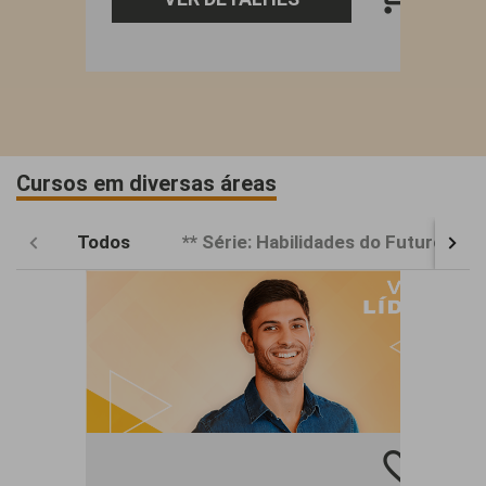
Cursos em diversas áreas
Todos
** Série: Habilidades do Futuro **
favorite_border