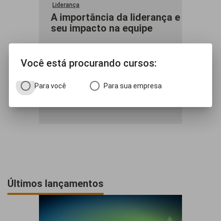
Liderança
**
A importância da liderança e
A
seu impacto na equipe
A
Você está procurando cursos:
shopping_cart
Para você
Para sua empresa
VER DETALHES
Últimos lançamentos