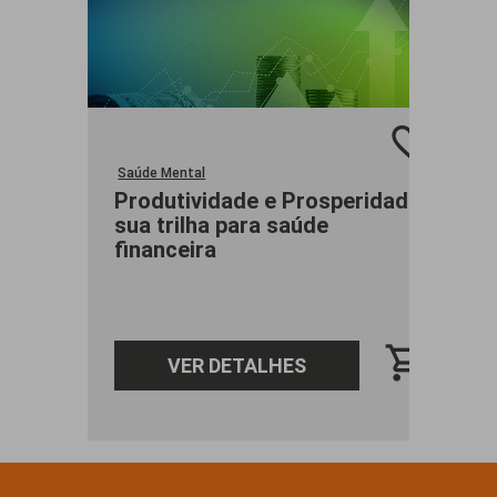
favorite_border
Saúde Mental
S
Produtividade e Prosperidade:
T
sua trilha para saúde
F
financeira
s
shopping_cart
VER DETALHES