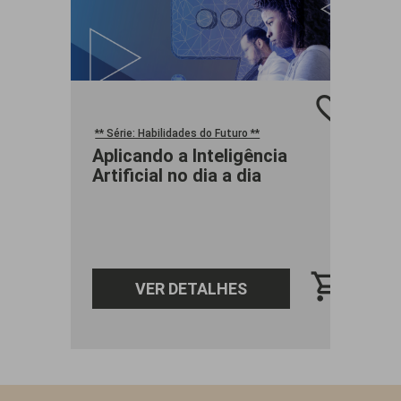
favorite_border
** Série: Habilidades do Futuro **
**
Aplicando a Inteligência
C
Artificial no dia a dia
A
shopping_cart
VER DETALHES