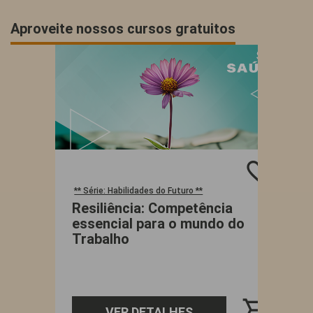
Aproveite nossos cursos gratuitos
favorite_border
** Série: Habilidades do Futuro **
C
Resiliência: Competência
E
essencial para o mundo do
c
Trabalho
shopping_cart
VER DETALHES